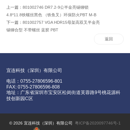
上一篇：
801002746 DR7.2-9公半金亮锡铆锁
4.8*11.8铁螺丝黑色 （铁鱼叉）环保防火PBT M-B
下一篇：
801002757 VGA HDR15母架高双叉半金亮
锡铆合型 不带螺丝 蓝胶 PBT
返回
宜连科技（深圳）有限公司
电话：0755-27806596-801
FAX: 0755-27806596-808
地址：广东省深圳市宝安区松岗街道芙蓉路9号桃花源科
技创新园C区
©
2026 宜连科技（深圳）有限公司
粤ICP备2020097746号-1