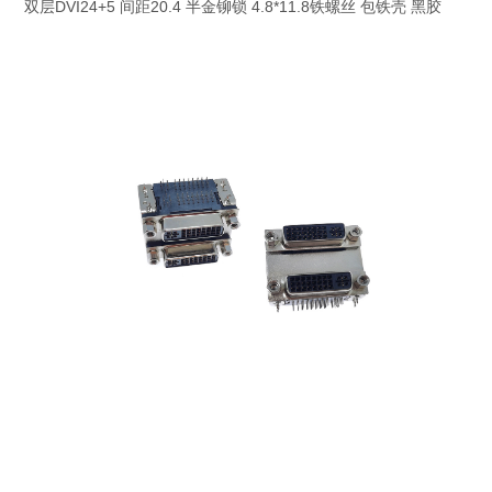
双层DVI24+5 间距20.4 半金铆锁 4.8*11.8铁螺丝 包铁壳 黑胶