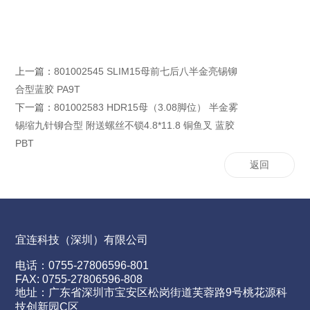
上一篇：
801002545 SLIM15母前七后八半金亮锡铆
合型蓝胶 PA9T
下一篇：
801002583 HDR15母（3.08脚位） 半金雾
锡缩九针铆合型 附送螺丝不锁4.8*11.8 铜鱼叉 蓝胶
PBT
返回
宜连科技（深圳）有限公司
电话：0755-27806596-801
FAX: 0755-27806596-808
地址：广东省深圳市宝安区松岗街道芙蓉路9号桃花源科
技创新园C区