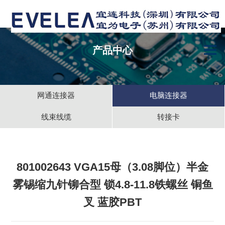
产品中心
网通连接器
电脑连接器
线束线缆
转接卡
801002643 VGA15母（3.08脚位）半金
雾锡缩九针铆合型 锁4.8-11.8铁螺丝 铜鱼
叉 蓝胶PBT