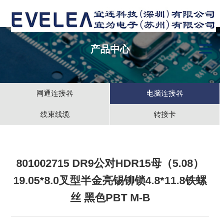
产品中心
网通连接器
电脑连接器
线束线缆
转接卡
801002715 DR9公对HDR15母（5.08）
19.05*8.0叉型半金亮锡铆锁4.8*11.8铁螺
丝 黑色PBT M-B